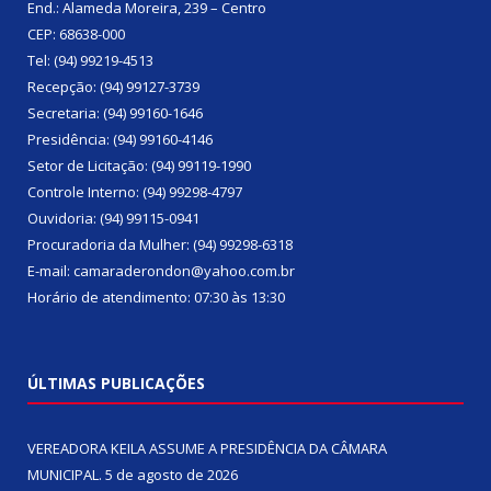
End.: Alameda Moreira, 239 – Centro
CEP: 68638-000
Tel: (94) 99219-4513
Recepção: (94) 99127-3739
Secretaria: (94) 99160-1646
Presidência: (94) 99160-4146
Setor de Licitação: (94) 99119-1990
Controle Interno: (94) 99298-4797
Ouvidoria: (94) 99115-0941
Procuradoria da Mulher: (94) 99298-6318
E-mail: camaraderondon@yahoo.com.br
Horário de atendimento: 07:30 às 13:30
ÚLTIMAS PUBLICAÇÕES
VEREADORA KEILA ASSUME A PRESIDÊNCIA DA CÂMARA
MUNICIPAL.
5 de agosto de 2026