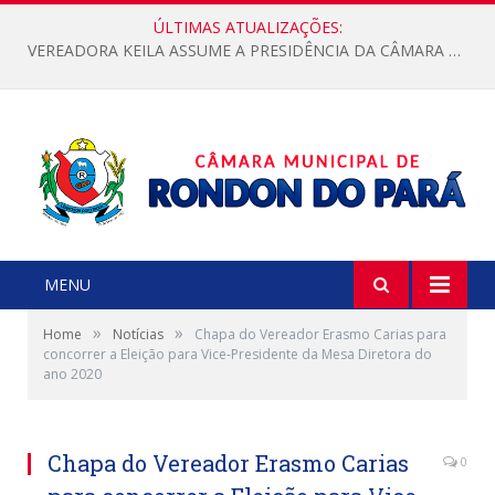
ÚLTIMAS ATUALIZAÇÕES:
VEREADORA KEILA ASSUME A PRESIDÊNCIA DA CÂMARA MUNICIPAL.
MENU
»
»
Home
Notícias
Chapa do Vereador Erasmo Carias para
concorrer a Eleição para Vice-Presidente da Mesa Diretora do
ano 2020
Chapa do Vereador Erasmo Carias
0