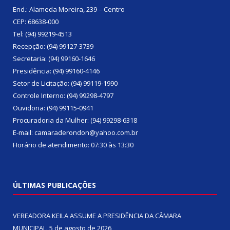
End.: Alameda Moreira, 239 – Centro
CEP: 68638-000
Tel: (94) 99219-4513
Recepção: (94) 99127-3739
Secretaria: (94) 99160-1646
Presidência: (94) 99160-4146
Setor de Licitação: (94) 99119-1990
Controle Interno: (94) 99298-4797
Ouvidoria: (94) 99115-0941
Procuradoria da Mulher: (94) 99298-6318
E-mail: camaraderondon@yahoo.com.br
Horário de atendimento: 07:30 às 13:30
ÚLTIMAS PUBLICAÇÕES
VEREADORA KEILA ASSUME A PRESIDÊNCIA DA CÂMARA
MUNICIPAL.
5 de agosto de 2026