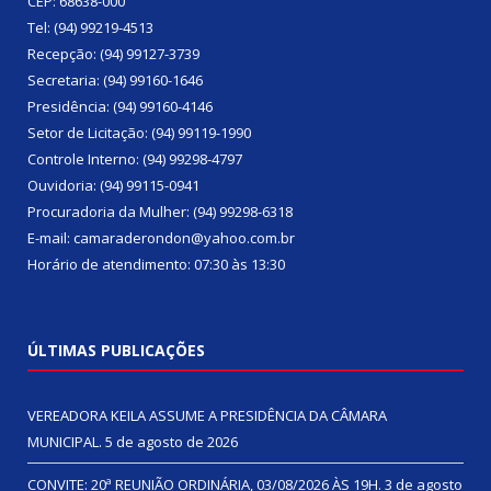
CEP: 68638-000
Tel: (94) 99219-4513
Recepção: (94) 99127-3739
Secretaria: (94) 99160-1646
Presidência: (94) 99160-4146
Setor de Licitação: (94) 99119-1990
Controle Interno: (94) 99298-4797
Ouvidoria: (94) 99115-0941
Procuradoria da Mulher: (94) 99298-6318
E-mail: camaraderondon@yahoo.com.br
Horário de atendimento: 07:30 às 13:30
ÚLTIMAS PUBLICAÇÕES
VEREADORA KEILA ASSUME A PRESIDÊNCIA DA CÂMARA
MUNICIPAL.
5 de agosto de 2026
CONVITE: 20ª REUNIÃO ORDINÁRIA, 03/08/2026 ÀS 19H.
3 de agosto