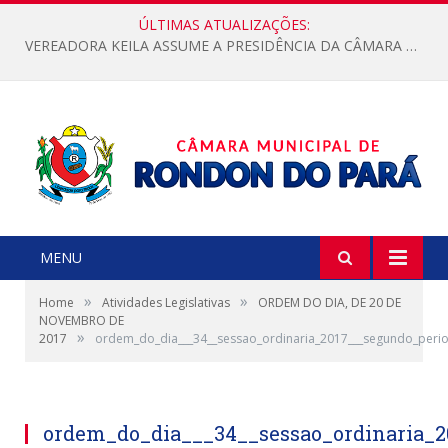
ÚLTIMAS ATUALIZAÇÕES:
VEREADORA KEILA ASSUME A PRESIDÊNCIA DA CÂMARA MUNICIPAL.
MENU
»
»
Home
Atividades Legislativas
ORDEM DO DIA, DE 20 DE
NOVEMBRO DE
»
2017
ordem_do_dia___34__sessao_ordinaria_2017___segundo_period
ordem_do_dia___34__sessao_ordinaria_2